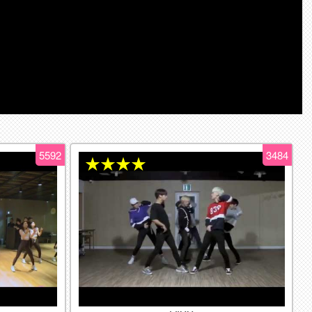
5592
3484
★★★★