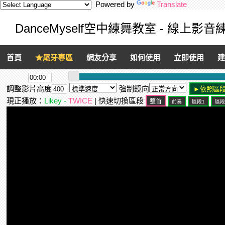
Powered by
Translate
DanceMyself空中練舞教室 - 線上影
首頁
★尾牙專區
網友分享
如何使用
立即使用
建
調整影片高度
強制鏡向
現正播放：
Likey -
TWICE
| 快速切換區段