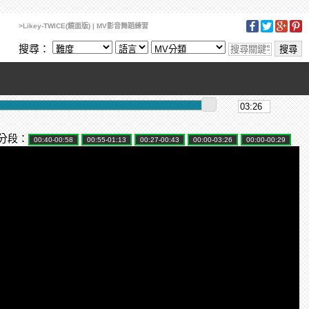
>Likey-TWICE(鏡面版) | MV影音舞蹈練習
搜尋：
分段：