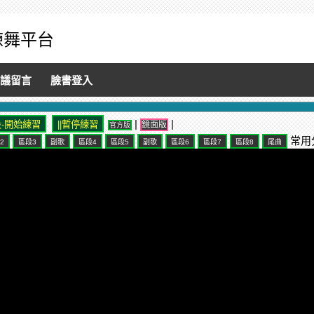
音練舞平台
議留言
臉書登入
|
|
鏡面版
官方版
常用