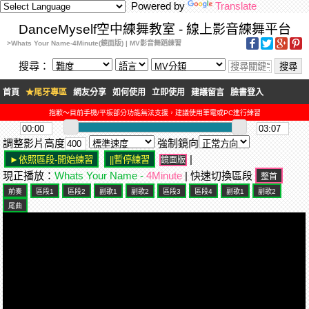
Powered by
Translate
DanceMyself空中練舞教室 - 線上影音練舞平台
>Whats Your Name-4Minute(鏡面版) | MV影音舞蹈練習
搜尋：
首頁
★尾牙專區
網友分享
如何使用
立即使用
建議留言
臉書登入
抱歉～目前手機/平板部分功能無法支援，建議使用筆電或PC進行練習
調整影片高度
強制鏡向
|
鏡面版
現正播放：
Whats Your Name -
4Minute
| 快速切換區段