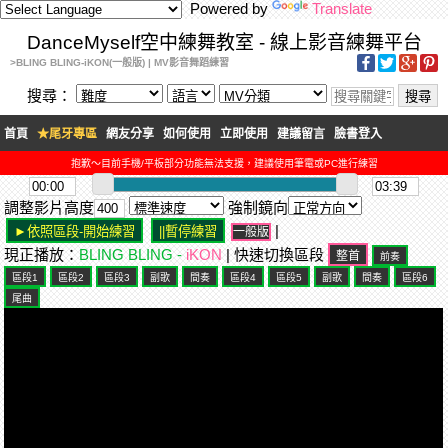
Powered by
Translate
DanceMyself空中練舞教室 - 線上影音練舞平台
>BLING BLING-iKON(一般版) | MV影音舞蹈練習
搜尋：
首頁
★尾牙專區
網友分享
如何使用
立即使用
建議留言
臉書登入
抱歉～目前手機/平板部分功能無法支援，建議使用筆電或PC進行練習
調整影片高度
強制鏡向
|
一般版
現正播放：
BLING BLING -
iKON
| 快速切換區段