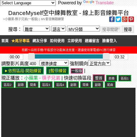
Powered by
Translate
DanceMyself空中練舞教室 - 線上影音練舞平台
>小蘋果-筷子兄弟(一般版) | MV影音舞蹈練習
搜尋：
首頁
★尾牙專區
網友分享
如何使用
立即使用
建議留言
臉書登入
抱歉～目前手機/平板部分功能無法支援，建議使用筆電或PC進行練習
調整影片高度
強制鏡向
|
一般版
現正播放：
小蘋果 -
筷子兄弟
| 快速切換區段