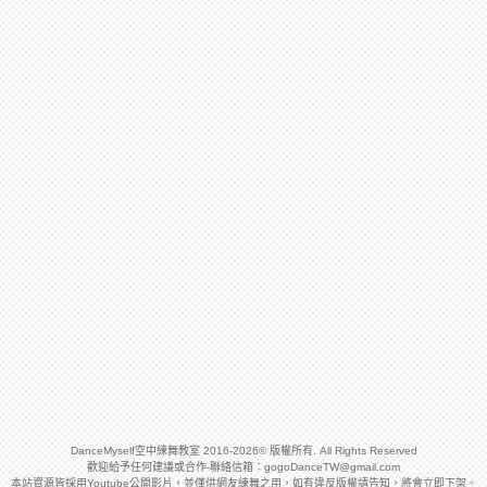
DanceMyself空中練舞教室 2016-2026© 版權所有. All Rights Reserved
歡迎給予任何建議或合作-聯絡信箱：
gogoDanceTW@gmail.com
本站資源皆採用Youtube公開影片，並僅供網友練舞之用，如有違反版權請告知，將會立即下架。