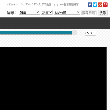
>ポッキー シェアハピ ダンス デモ動画----(---) | MV影音舞蹈練習
搜尋：