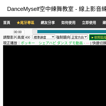
DanceMyself空中練舞教室 - 線上影
首頁
★尾牙專區
網友分享
如何使用
立即使用
建
調整影片高度
強制鏡向
現正播放：
ポッキー シェアハピ ダンス デモ動画 -
---
| 快速切