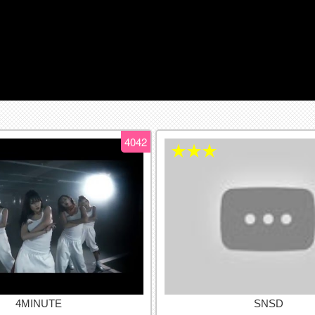
4042
★★★
4MINUTE
SNSD