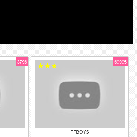
3796
69995
★★★
TFBOYS