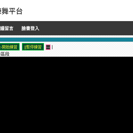
音練舞平台
議留言
臉書登入
|
---
換區段