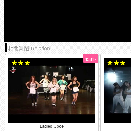
相關舞蹈 Relation
45817
★★★
★★★
Ladies Code