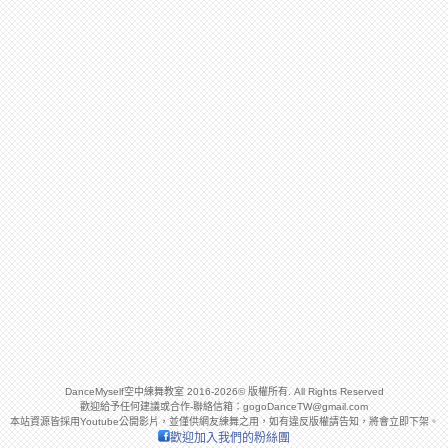
DanceMyself空中練舞教室 2016-2026© 版權所有. All Rights Reserved
歡迎給予任何建議或合作-聯絡信箱：
gogoDanceTW@gmail.com
本站資源皆採用Youtube公開影片，並僅供網友練舞之用，如有違反版權請告知，將會立即下架。
歡迎加入我們的粉絲團