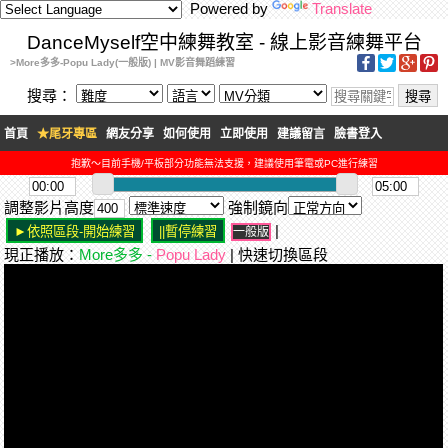
Powered by
Translate
DanceMyself空中練舞教室 - 線上影音練舞平台
>More多多-Popu Lady(一般版) | MV影音舞蹈練習
搜尋：
首頁
★尾牙專區
網友分享
如何使用
立即使用
建議留言
臉書登入
抱歉～目前手機/平板部分功能無法支援，建議使用筆電或PC進行練習
調整影片高度
強制鏡向
|
一般版
現正播放：
More多多 -
Popu Lady
| 快速切換區段