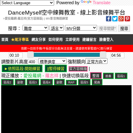
Powered by
Translate
DanceMyself空中練舞教室 - 線上影音練舞平台
>愛投羅網-羅志祥(官方惡搞版) | MV影音舞蹈練習
搜尋：
首頁
★尾牙專區
網友分享
如何使用
立即使用
建議留言
臉書登入
抱歉～目前手機/平板部分功能無法支援，建議使用筆電或PC進行練習
調整影片高度
強制鏡向
|
官方惡搞版
現正播放：
愛投羅網 -
羅志祥
| 快速切換區段