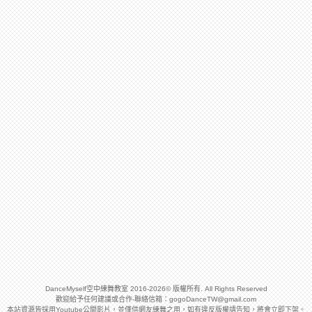
DanceMyself空中練舞教室 2016-2026© 版權所有. All Rights Reserved
歡迎給予任何建議或合作-聯絡信箱：
gogoDanceTW@gmail.com
本站資源皆採用Youtube公開影片，並僅供網友練舞之用，如有違反版權請告知，將會立即下架。