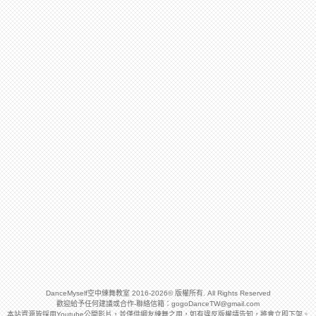
DanceMyself空中練舞教室 2016-2026© 版權所有. All Rights Reserved
歡迎給予任何建議或合作-聯絡信箱：
gogoDanceTW@gmail.com
本站資源皆採用Youtube公開影片，並僅供網友練舞之用，如有違反版權請告知，將會立即下架。