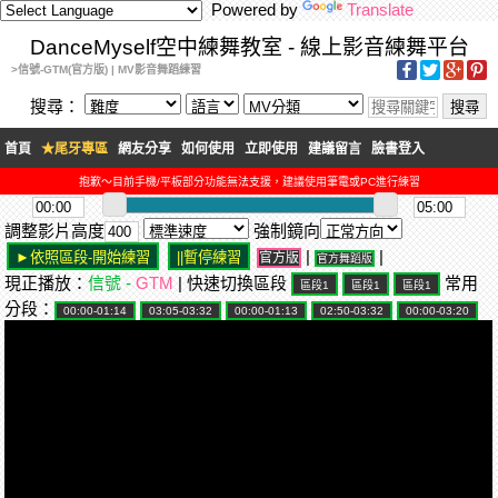
Powered by
Translate
DanceMyself空中練舞教室 - 線上影音練舞平台
>信號-GTM(官方版) | MV影音舞蹈練習
搜尋：
首頁
★尾牙專區
網友分享
如何使用
立即使用
建議留言
臉書登入
抱歉～目前手機/平板部分功能無法支援，建議使用筆電或PC進行練習
調整影片高度
強制鏡向
|
|
官方版
官方舞蹈版
現正播放：
信號 -
GTM
| 快速切換區段
常用
分段：