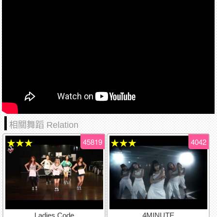
相關舞蹈 Relation
45819
4042
★★★
★★★
Ladies Code
4MINUTE