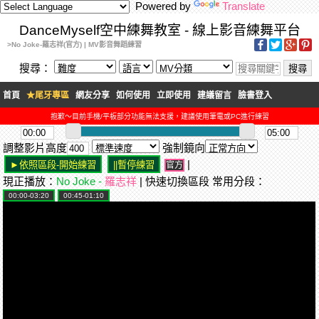
Powered by
Translate
DanceMyself空中練舞教室 - 線上影音練舞平台
>No Joke-羅志祥(官方) | MV影音舞蹈練習
搜尋：
首頁
★尾牙專區
網友分享
如何使用
立即使用
建議留言
臉書登入
抱歉～目前手機/平板部分功能無法支援，建議使用筆電或PC進行練習
調整影片高度
強制鏡向
|
官方
現正播放：
No Joke -
羅志祥
| 快速切換區段 常用分段：