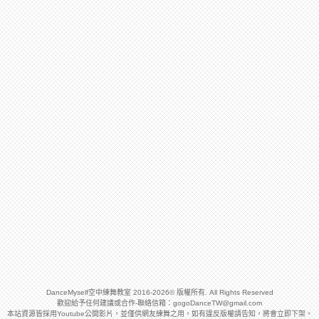
DanceMyself空中練舞教室 2016-2026© 版權所有. All Rights Reserved
歡迎給予任何建議或合作-聯絡信箱：
gogoDanceTW@gmail.com
本站資源皆採用Youtube公開影片，並僅供網友練舞之用，如有違反版權請告知，將會立即下架。