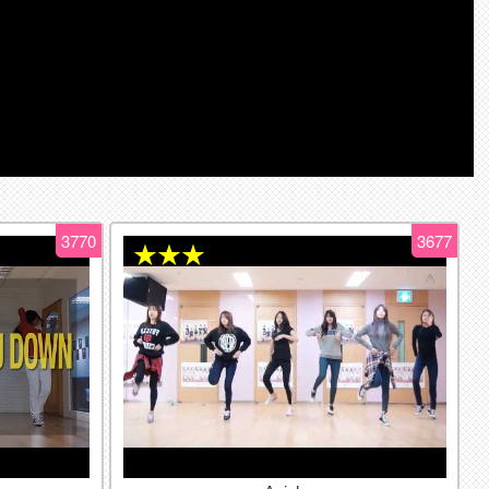
3770
3677
★★★