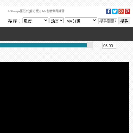
>Sheep-张艺兴(官方版) | MV影音舞蹈練習
搜尋：