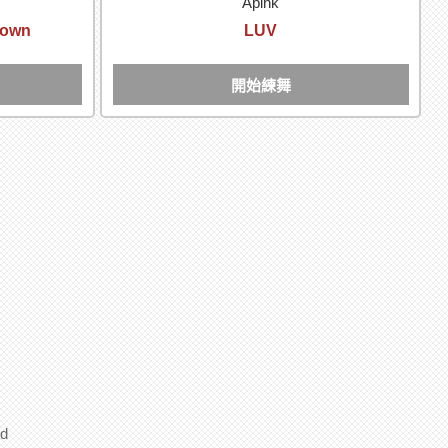
Apink
 Down
LUV
開始練舞
d