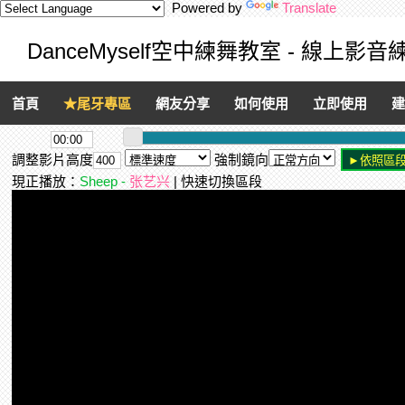
Powered by
Translate
DanceMyself空中練舞教室 - 線上影
首頁
★尾牙專區
網友分享
如何使用
立即使用
建
調整影片高度
強制鏡向
現正播放：
Sheep -
张艺兴
| 快速切換區段