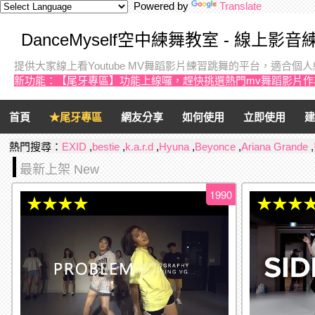
Powered by
Translate
DanceMyself空中練舞教室 - 線上影
提供大家線上看Youtube MV舞蹈影片練習跳舞的平台，適合
新功能：【尾牙專區】功能上線囉，趕快挑選熱門mv舞蹈影片
首頁
★尾牙專區
網友分享
如何使用
立即使用
建
熱門搜尋：
EXID
,
bestie
,
k.a.r.d
,
Hyuna
,
Beyonce
,
Ariana Grande
,
最新上架 New
1990
★★★★
★★★