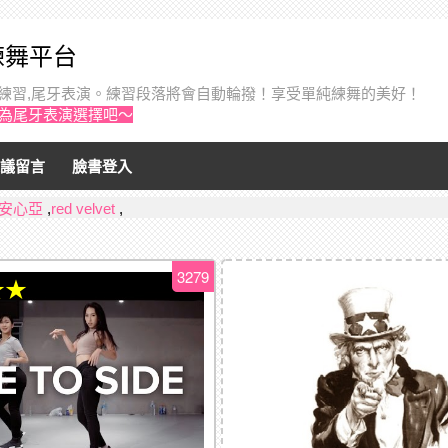
音練舞平台
個人練習,尾牙表演。練習段落將會自動輪撥！享受單純練舞的美好！
作為尾牙表演選擇吧～
議留言
臉書登入
安心亞
,
red velvet
,
3279
★★