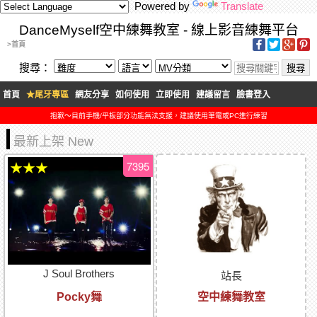
Powered by
Translate
DanceMyself空中練舞教室 - 線上影音練舞平台
>首頁
搜尋：
首頁
★尾牙專區
網友分享
如何使用
立即使用
建議留言
臉書登入
抱歉～目前手機/平板部分功能無法支援，建議使用筆電或PC進行練習
最新上架 New
7395
★★★
J Soul Brothers
站長
Pocky舞
空中練舞教室